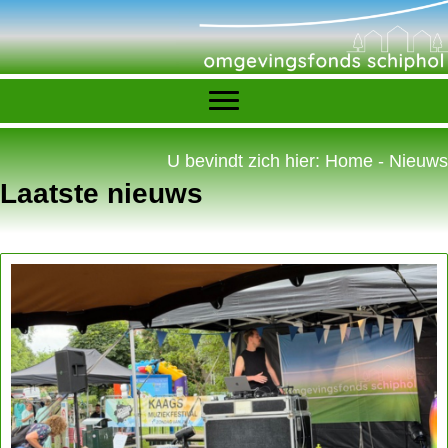
U bevindt zich hier:
Home
-
Nieuws
Laatste nieuws