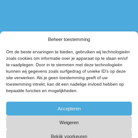
Initiatievenfonds
Grondgeluid
Innovatie
ANBI
Beheer toestemming
Privacyverklaring
Om de beste ervaringen te bieden, gebruiken wij technologieën
Omgevingsfonds Schiphol
zoals cookies om informatie over je apparaat op te slaan en/of
Postbus 75122
te raadplegen. Door in te stemmen met deze technologieën
kunnen wij gegevens zoals surfgedrag of unieke ID's op deze
1117 ZR Schiphol
site verwerken. Als je geen toestemming geeft of uw
info@omgevingsfondsschiphol.nl
toestemming intrekt, kan dit een nadelige invloed hebben op
bepaalde functies en mogelijkheden.
020 - 405 61 00
Bij geen gehoor of in gesprek kunt u een bericht inspreken.
Accepteren
KvK-nummer 34318591
Weigeren
Bekijk voorkeuren